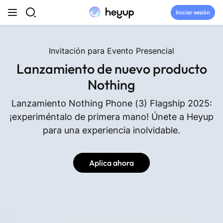
saltar al contenido
Iniciar sesión
Principales categorías
Invitación para Evento Presencial
Lanzamiento de nuevo producto
Sala de redacción
Nothing
⭐ Pruebas
Lanzamiento Nothing Phone (3) Flagship 2025:
¡experiméntalo de primera mano! Únete a Heyup
Discord
para una experiencia inolvidable.
Catálogo de marcas
Aplica ahora
Únase a la comunidad Heyup ↗