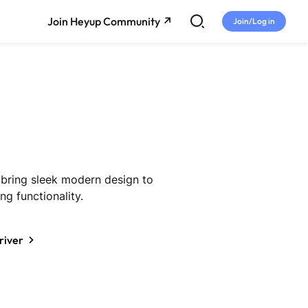
Join Heyup Community ↗
Join/Log in
 bring sleek modern design to
ng functionality.
me
Tech and
Entertainment
Gadgets
river