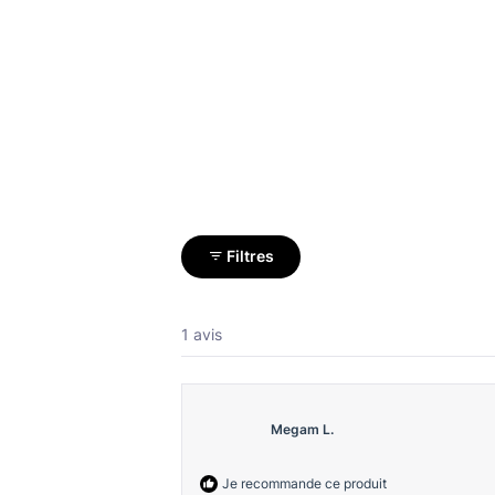
Filtres
1 avis
Megam L.
Je recommande ce produit