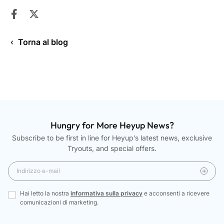
Condividi su Facebook
Si apre in una nuova finestra.
Twitta su Twitter
Si apre in una nuova finestra.
Torna al blog
Hungry for More Heyup News?
Subscribe to be first in line for Heyup's latest news, exclusive
Tryouts, and special offers.
Hai letto la nostra
informativa sulla privacy
e acconsenti a ricevere
comunicazioni di marketing.