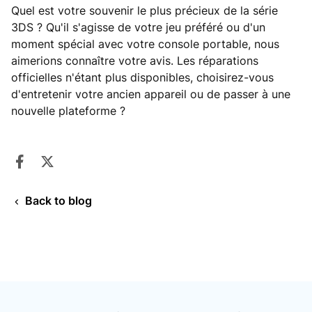
Quel est votre souvenir le plus précieux de la série
3DS ? Qu'il s'agisse de votre jeu préféré ou d'un
moment spécial avec votre console portable, nous
aimerions connaître votre avis. Les réparations
officielles n'étant plus disponibles, choisirez-vous
d'entretenir votre ancien appareil ou de passer à une
nouvelle plateforme ?
Share on Facebook
Opens in a new window.
Tweet on Twitter
Opens in a new window.
Back to blog