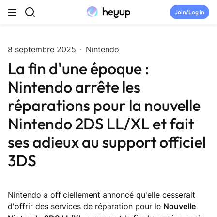
Skip to content
Join/Log in
Top Categories
8 septembre 2025
·
Nintendo
La fin d'une époque :
Newsroom
Nintendo arrête les
Tryouts
réparations pour la nouvelle
Nintendo 2DS LL/XL et fait
Discord
ses adieux au support officiel
Brand Directory
3DS
Join Heyup Community ↗
Nintendo a officiellement annoncé qu'elle cesserait
d'offrir des services de réparation pour le
Nouvelle